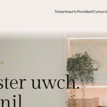
Triniaethau
Hyfforddiant
Cynnyrc
OG
er uwch.
nil.