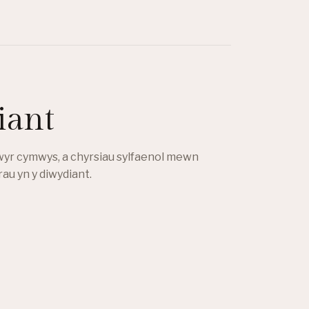
iant
rwyr cymwys, a chyrsiau sylfaenol mewn
rau yn y diwydiant.