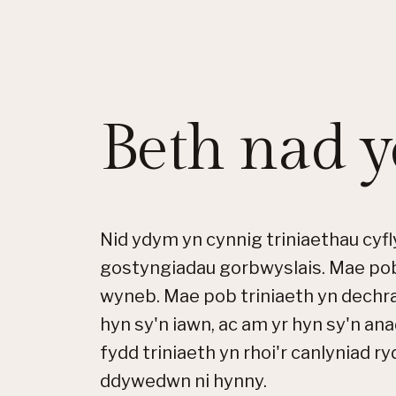
Beth nad 
Nid ydym yn cynnig triniaethau cyfl
gostyngiadau gorbwyslais. Mae po
wyneb. Mae pob triniaeth yn dechr
hyn sy'n iawn, ac am yr hyn sy'n a
fydd triniaeth yn rhoi'r canlyniad r
ddywedwn ni hynny.