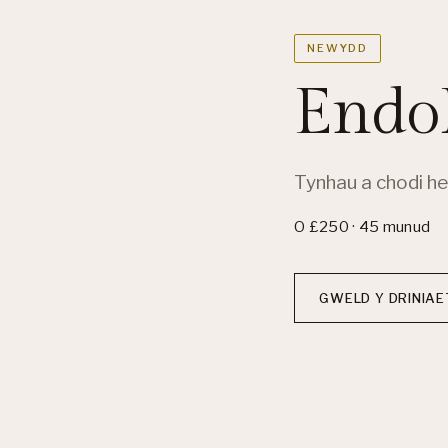
NEWYDD
Endo
Tynhau a chodi heb
O £250 · 45 munud
GWELD Y DRINIA