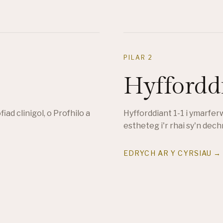
PILAR 2
Hyffordd
ad clinigol, o Profhilo a
Hyfforddiant 1-1 i ymarfe
estheteg i'r rhai sy'n dech
EDRYCH AR Y CYRSIAU →