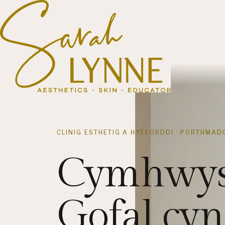
CLINIG ESTHETIG A HYFFORDDI · PORTHMAD
Cymhwyst
Gofal cyn