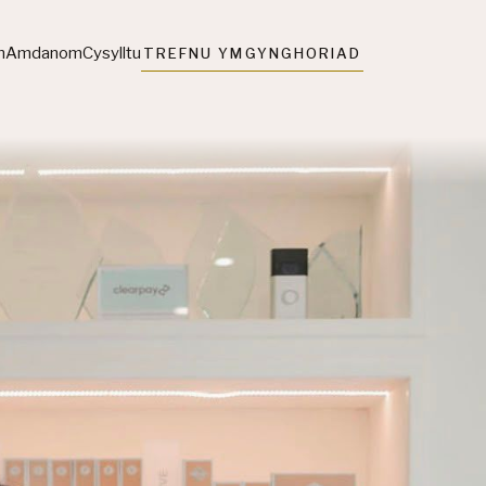
h
Amdanom
Cysylltu
TREFNU YMGYNGHORIAD