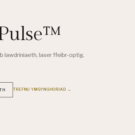
Pulse™
 lawdriniaeth, laser ffeibr-optig.
TREFNU YMGYNGHORIAD →
ETH