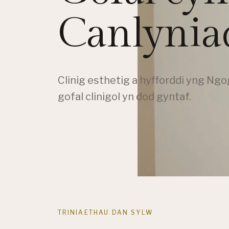
Canlyniad
Clinig esthetig a hyfforddi yng Ng
gofal clinigol yn dod gyntaf.
TRINIAETHAU DAN SYLW