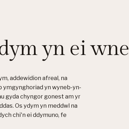
ydym yn ei wne
ym, addewidion afreal, na
b ymgynghoriad yn wyneb-yn-
au gyda chyngor gonest am yr
naddas. Os ydym yn meddwl na
ydych chi'n ei ddymuno, fe